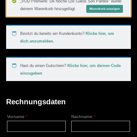
„VOD Premiere: De Noche Los Gatos Son Pardos“ wurde
deinem Warenkorb hinzugefügt.
Warenkorb anzeigen
Besitzt du bereits ein Kundenkonto?
Klicke hier, um
dich anzumelden.
Hast du einen Gutschein?
Klicke hier, um deinen Code
einzugeben
Rechnungsdaten
Vorname
*
Nachname
*