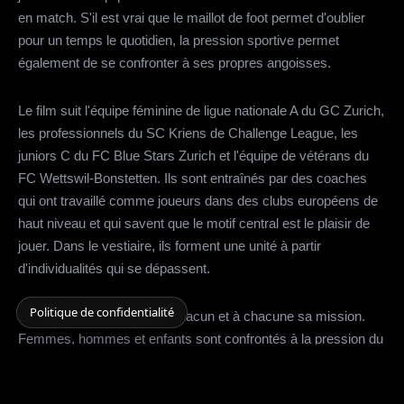
en match. S'il est vrai que le maillot de foot permet d'oublier
pour un temps le quotidien, la pression sportive permet
également de se confronter à ses propres angoisses.
Le film suit l'équipe féminine de ligue nationale A du GC Zurich,
les professionnels du SC Kriens de Challenge League, les
juniors C du FC Blue Stars Zurich et l'équipe de vétérans du
FC Wettswil-Bonstetten. Ils sont entraînés par des coaches
qui ont travaillé comme joueurs dans des clubs européens de
haut niveau et qui savent que le motif central est le plaisir de
jouer. Dans le vestiaire, ils forment une unité à partir
d'individualités qui se dépassent.
Politique de confidentialité
Le maillot de foot donne à chacun et à chacune sa mission.
Femmes, hommes et enfants sont confrontés à la pression du
jeu - mais aussi à leur propre peur. Dans les vestiaires, ils font
abstraction de leur quotidien. Ici, ils entrent en contact les uns