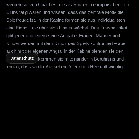
werden sie von Coaches, die als Spieler in europäischen Top-
Clubs tätig waren und wissen, dass das zentrale Motiv die
Spielfreude ist. In der Kabine formen sie aus Individualisten
eine Einheit, die über sich hinaus wächst. Das Fuss­balltrikot
gibt jeder und jedem seine Aufgabe. Frauen, Männer und
Kinder werden mit dem Druck des Spiels konfrontiert – aber
auch mit der eigenen Angst. In der Kabine blenden sie den
Datenschutz
Alltag aus. Hier kommen sie miteinander in Berührung und
lernen, dass weder Aussehen, Alter noch Herkunft wichtig
sind, sondern es zählt allein der Mensch.
Weitere Informationen zum Film
FOOTBALL INSIDE
Dieser Film kann bei
Vimeo
gekauft werden.
More Like This